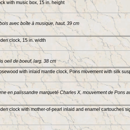
k with music box, 15 in. height
bois avec boîte à musique, haut. 39 cm
en clock, 15 in. width
s oeil de boeuf, larg. 38 cm
osewood with inlaid mantle clock, Pons movement with silk susp
ne en palissandre marqueté Charles X, mouvement de Pons avec
en clock with mother-of-pearl inlaid and enamel cartouches si