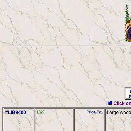
E
(C
Click on
#LIB9400
1827
Price/
Prix
Large woode