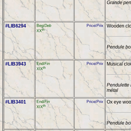
Grande pend
#LIB6294
Beg/
Deb
Price/
Prix
Wooden cloc
th
XX
Pendule bor
#LIB3943
End/
Fin
Price/
Prix
Musical clo
th
XIX
Pendulette
métal
#LIB3401
End/
Fin
Price/
Prix
Ox eye wood
th
XIX
Pendule boi