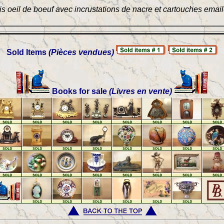
s oeil de boeuf avec incrustations de nacre et cartouches emai
Sold Items
(Pièces vendues)
Books for sale
(Livres en vente)