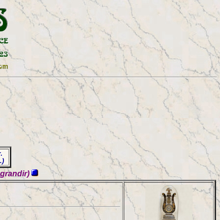
r.
e.)
agrandir)