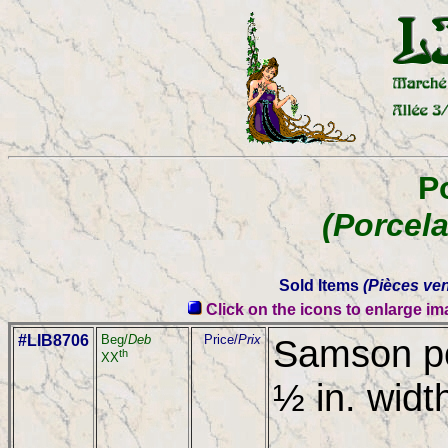
P
(Porcela
Sold Items
(Pièces ve
Click on the icons to enlarge i
#LIB8706
Beg/
Deb
Price/
Prix
Samson po
th
XX
½ in. widt