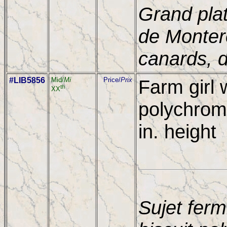
Grand plat
de Monter
canards, 
#LIB5856
Mid/
Mi
Price/
Prix
Farm girl 
th
XX
polychrome
in. height
Sujet ferm