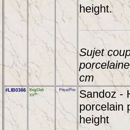
height.
Sujet cou
porcelaine
cm
#LIB0366
Beg/
Deb
Price/
Prix
Sandoz - 
th
XX
porcelain 
height