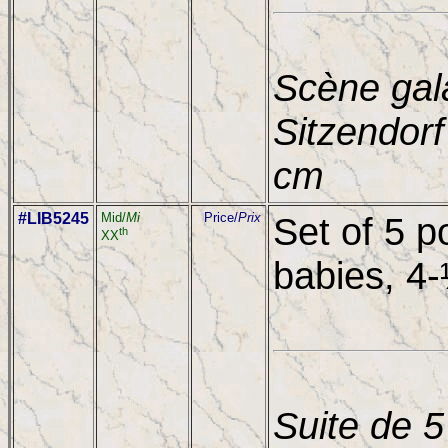
Scène gal
Sitzendorf
cm
#LIB5245
Mid/
Mi
Price/
Prix
Set of 5 p
th
XX
babies, 4-
Suite de 