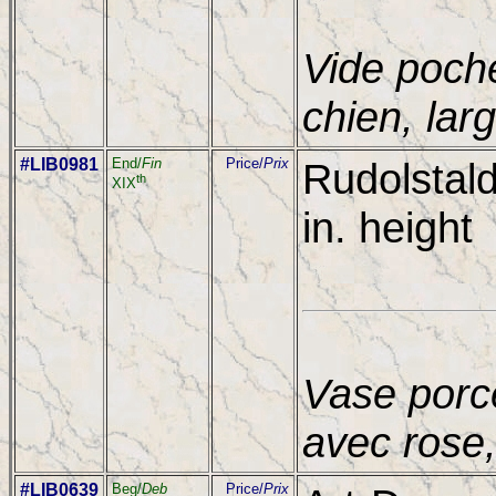
Vide poch
chien, lar
#LIB0981
End/
Fin
Price/
Prix
Rudolstald
th
XIX
in. height
Vase porc
avec rose,
#LIB0639
Beg/
Deb
Price/
Prix