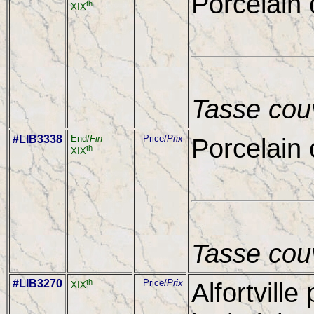
Porcelain
th
XIX
Tasse cou
#LIB3338
End/
Fin
Price/
Prix
Porcelain
th
XIX
Tasse cou
#LIB3270
th
Price/
Prix
Alfortvill
XIX