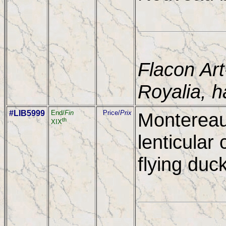
Flacon Art
Royalia, h
#LIB5999
End/
Fin
Price/
Prix
Montereau
th
XIX
lenticular
flying duc