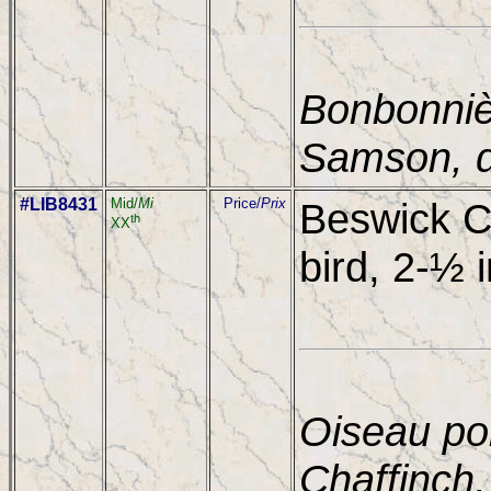
Bonbonniè
Samson, d
#LIB8431
Mid/
Mi
Price/
Prix
Beswick Ch
th
XX
bird, 2-½ i
Oiseau po
Chaffinch,