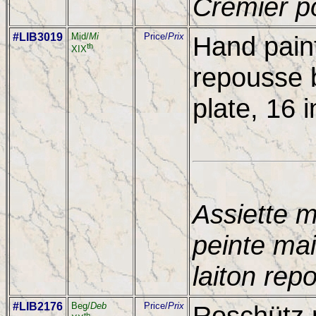
Crémier po
#LIB3019
Mid/
Mi
Price/
Prix
Hand paint
th
XIX
repousse 
plate, 16 i
Assiette m
peinte ma
laiton rep
#LIB2176
Beg/
Deb
Price/
Prix
Roschütz p
th