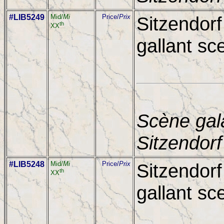
#LIB5249
Mid/
Mi
Price/
Prix
Sitzendorf
th
XX
gallant sc
Scène gal
Sitzendorf
#LIB5248
Mid/
Mi
Price/
Prix
Sitzendorf
th
XX
gallant sc