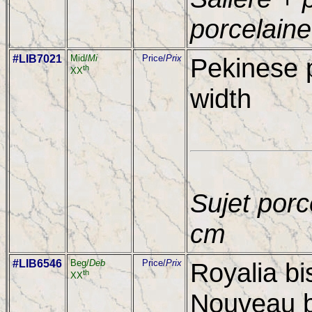
porcelaine
#LIB7021
Mid/
Mi
Price/
Prix
Pekinese p
th
XX
width
Sujet porc
cm
#LIB6546
Beg/
Deb
Price/
Prix
Royalia bi
th
XX
Nouveau bo