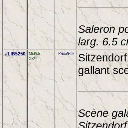
Saleron p
larg. 6.5 
#LIB5250
Mid/
Mi
Price/
Prix
Sitzendorf
th
XX
gallant sc
Scène gal
Sitzendorf