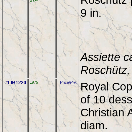
XX
9 in.
Assiette c
Roschütz,
#LIB1220
1975
Price/
Prix
Royal Cop
of 10 dess
Christian 
diam.