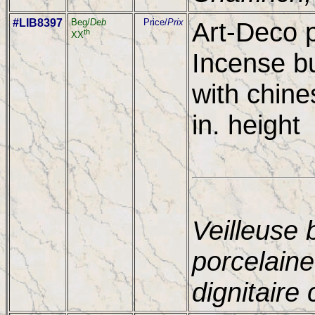
#LIB8397
Beg/
Deb
Price/
Prix
Art-Deco p
th
XX
Incense b
with chine
in. height
Veilleuse 
porcelaine
dignitaire