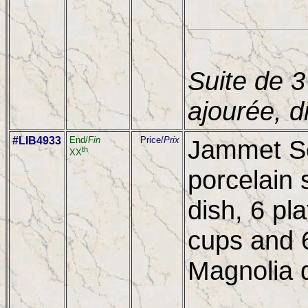
Suite de 3
ajourée, 
#LIB4933
End/
Fin
Price/
Prix
Jammet Se
th
XX
porcelain 
dish, 6 pla
cups and 
Magnolia 