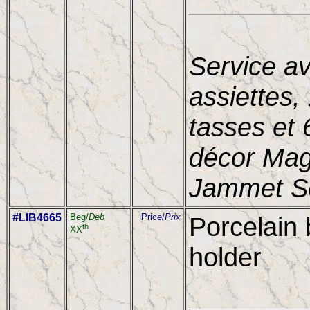
Service av
assiettes,
tasses et 
décor Mag
Jammet Se
#LIB4665
Beg/
Deb
Price/
Prix
Porcelain 
th
XX
holder