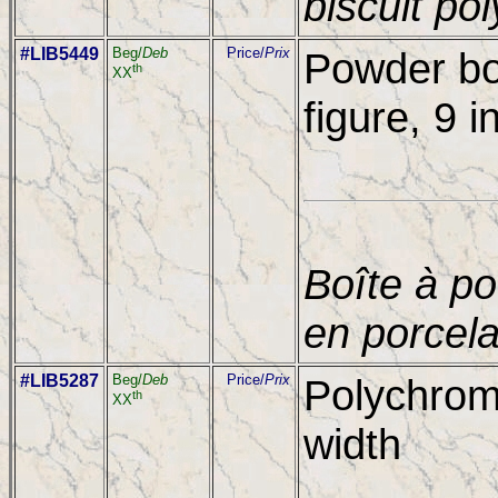
biscuit po
#LIB5449
Beg/
Deb
Price/
Prix
Powder box
th
XX
figure, 9 i
Boîte à po
en porcela
#LIB5287
Beg/
Deb
Price/
Prix
Polychrome
th
XX
width