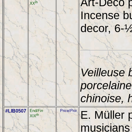
Art-Deco p
th
XX
Incense b
decor, 6-½
Veilleuse 
porcelaine
chinoise, 
#LIB0507
End/
Fin
Price/
Prix
E. Müller 
th
XIX
musicians 