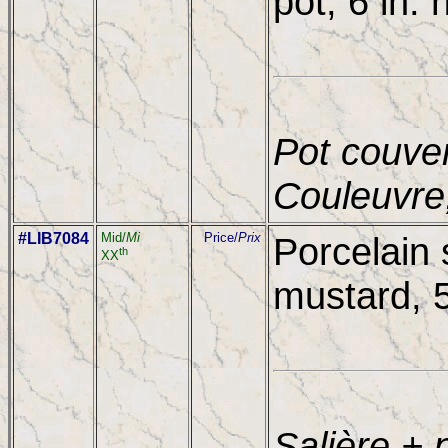
pot, 6 in. 
Pot couver
Couleuvre
#LIB7084
Mid/
Mi
Price/
Prix
Porcelain 
th
XX
mustard, 5
Salière + 