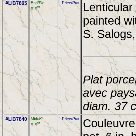
#LIB7865
End/
Fin
Price/
Prix
Lenticular
th
XIX
painted wi
S. Salogs,
Plat porcel
avec pays
diam. 37 
#LIB7840
Mid/
Mi
Price/
Prix
Couleuvre
th
XIX