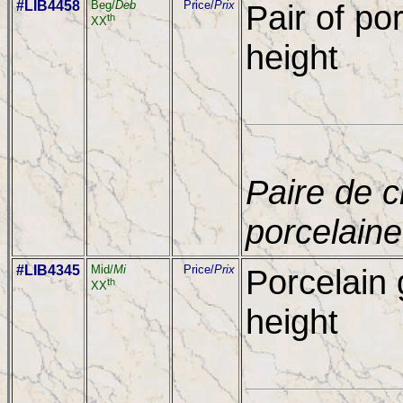
#LIB4458
Beg/
Deb
Price/
Prix
Pair of po
th
XX
height
Paire de 
porcelaine
#LIB4345
Mid/
Mi
Price/
Prix
Porcelain 
th
XX
height