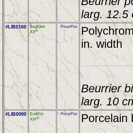
Beurrier p
larg. 12.5
#LIB0160
Beg/
Deb
Price/
Prix
Polychrome
th
XX
in. width
Beurrier b
larg. 10 c
#LIB0090
End/
Fin
Price/
Prix
Porcelain 
th
XIX