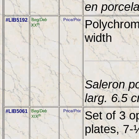
en porcela
#LIB5192
Beg/
Deb
Price/
Prix
Polychrome
th
XX
width
Saleron p
larg. 6.5 
#LIB5061
Beg/
Deb
Price/
Prix
Set of 3 o
th
XIX
plates, 7-