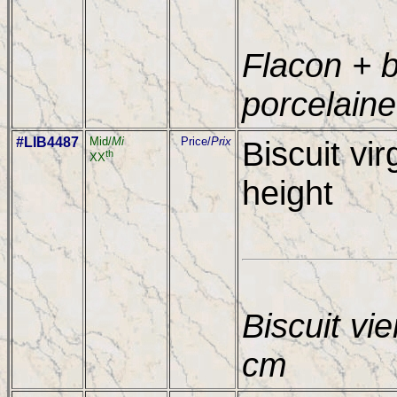
Flacon + b
porcelaine
#LIB4487
Mid/
Mi
Price/
Prix
Biscuit vir
th
XX
height
Biscuit vie
cm