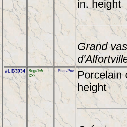
in. height
Grand vas
d'Alfortvil
#LIB3034
Beg/
Deb
Price/
Prix
Porcelain 
th
XX
height