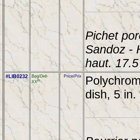
Pichet por
Sandoz - 
haut. 17.
#LIB0232
Beg/
Deb
Price/
Prix
Polychrom
th
XX
dish, 5 in.