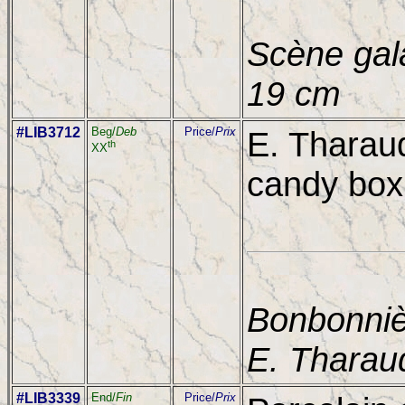
Scène gala
19 cm
#LIB3712
Beg/
Deb
Price/
Prix
E. Tharau
th
XX
candy box,
Bonbonniè
E. Tharau
#LIB3339
End/
Fin
Price/
Prix