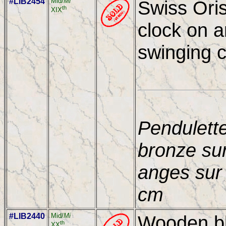
#LIB2454
Mid/
Mi
Swiss Ori
th
XIX
clock on a
swinging c
Pendulett
bronze su
anges sur 
cm
#LIB2440
Mid/
Mi
Wooden bla
th
XX