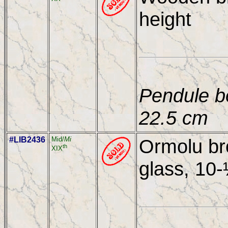
height
Pendule bo
22.5 cm
#LIB2436
Mid/
Mi
Ormolu bro
th
XIX
glass, 10-