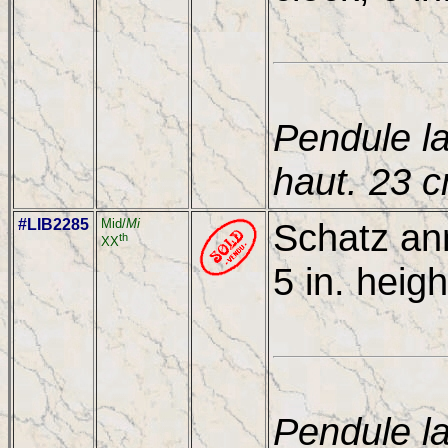
Pendule l
haut. 23 
#LIB2285
Mid/
Mi
Schatz ann
th
XX
5 in. heigh
Pendule la