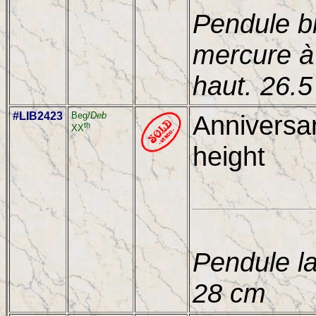
Pendule b
mercure à 
haut. 26.
#LIB2423
Beg/
Deb
Anniversar
th
XX
height
Pendule la
28 cm