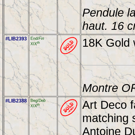
Pendule la
haut. 16 
#LIB2393
End/
Fin
18K Gold w
th
XIX
Montre OR
#LIB2388
Beg/
Deb
Art Deco f
th
XIX
matching 
Antoine Du