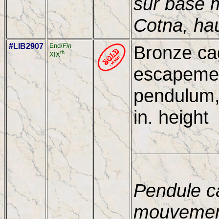
sur base 
Cotna, ha
#LIB2907
End/
Fin
Bronze ca
th
XIX
escapeme
pendulum,
in. height
Pendule c
mouvemen