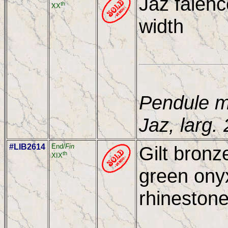
Jaz faienc
th
XX
width
Pendule m
Jaz, larg.
#LIB2614
End/
Fin
Gilt bronz
th
XIX
green ony
rhinestone