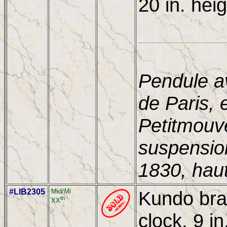
20 in. hei
Pendule a
de Paris, 
Petitmouv
suspension
1830, hau
#LIB2305
Mid/
Mi
Kundo bras
th
XX
clock, 9 in