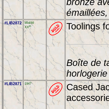
bronze av
émaillées,
#LIB2872
Mid/
Mi
Toolings f
th
XX
Boîte de 
horlogerie
#LIB2871
1947
Cased Jaco
accessori