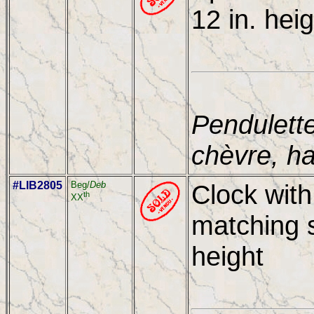
12 in. hei
Pendulette
chèvre, h
#LIB2805
Beg/
Deb
Clock with
th
XX
matching s
height