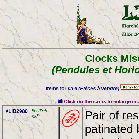
Clocks Misc
(Pendules et Horl
Items for sale
(Pièces à vendre)
Click on the icons to enlarge i
#LIB2980
Beg/
Deb
Pair of re
th
XX
patinated