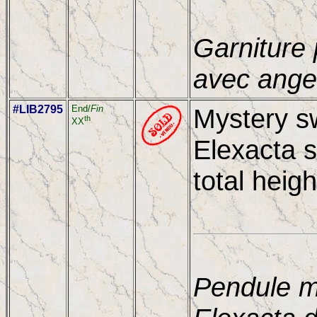
Garniture 
avec ange
#LIB2795
End/
Fin
Mystery sw
th
XX
Elexacta s
total heigh
Pendule m