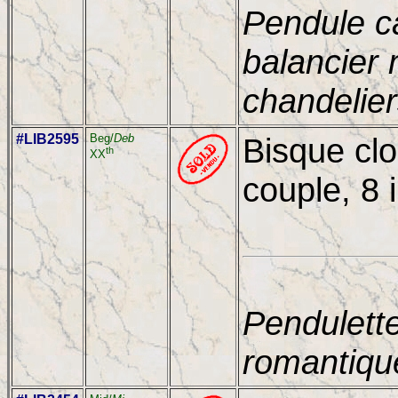
Pendule c
balancier
chandelier
#LIB2595
Beg/
Deb
Bisque clo
th
XX
couple, 8 
Pendulette
romantiqu