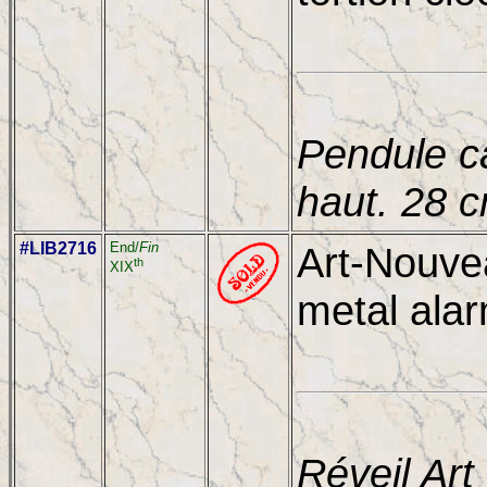
Pendule c
haut. 28 
#LIB2716
End/
Fin
Art-Nouve
th
XIX
metal alar
Réveil Ar