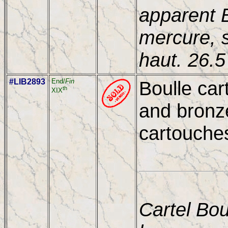
apparent B
mercure, 
haut. 26.
#LIB2893
End/
Fin
Boulle car
th
XIX
and bronz
cartouches
Cartel Bou