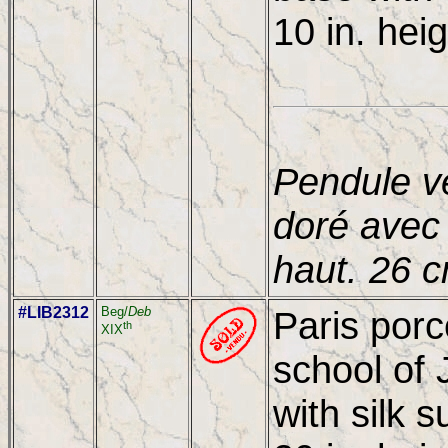
10 in. hei
Pendule v
doré avec
haut. 26 
#LIB2312
Beg/
Deb
Paris porc
th
XIX
school of
with silk 