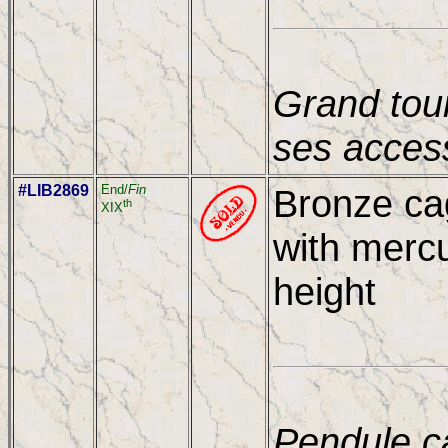
Grand tour
ses acces
#LIB2869
End/
Fin
Bronze ca
th
XIX
with merc
height
Pendule c