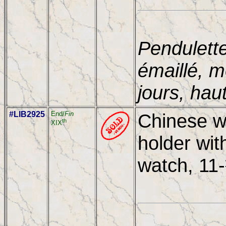
Pendulett
émaillé, 
jours, hau
#LIB2925
End/
Fin
Chinese w
th
XIX
holder wit
watch, 11-