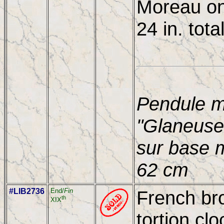
Moreau on
24 in. tota
Pendule m
"Glaneuse
sur base m
62 cm
#LIB2736
End/
Fin
French br
th
XIX
tortion clo