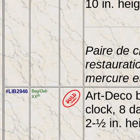
10 in. hei
Paire de c
restaurati
mercure et
#LIB2946
Beg/
Deb
Art-Deco 
th
XX
clock, 8 
2-½ in. he