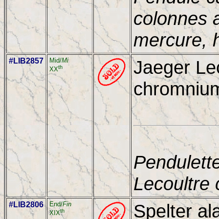
colonnes 
mercure, 
#LIB2857
Mid/
Mi
Jaeger Le
th
XX
chromnium 
Pendulett
Lecoultre
#LIB2806
End/
Fin
Spelter al
th
XIX