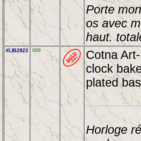
Porte mont
os avec m
haut. tota
#LIB2923
1928
Cotna Art-
clock bak
plated bas
Horloge ré