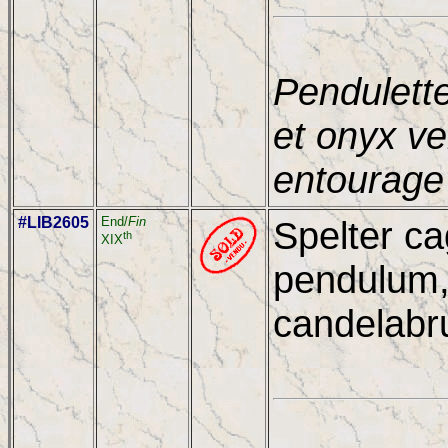
Pendulette
et onyx ve
entourage 
#LIB2605
End/
Fin
Spelter ca
th
XIX
pendulum,
candelabru