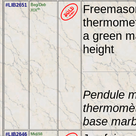
#LIB2651
Beg/
Deb
Freemason
th
XIX
thermomet
a green ma
height
Pendule m
thermomèt
base marb
#LIB2646
Mid/
Mi