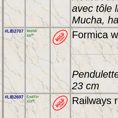
avec tôle 
Mucha, ha
#LIB2707
Mid/
Mi
Formica wa
th
XX
Pendulette
23 cm
#LIB2697
End/
Fin
Railways r
th
XIX