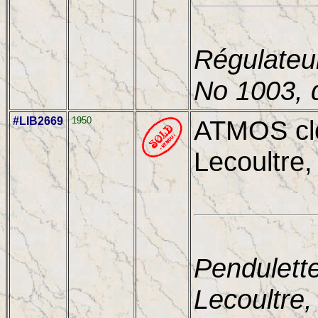
Régulateu
No 1003, 
#LIB2669
1950
ATMOS clo
Lecoultre, 
Pendulett
Lecoultre,