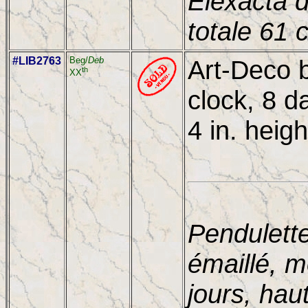
Elexacta 
totale 61 
#LIB2763
Beg/
Deb
Art-Deco 
th
XX
clock, 8 
4 in. heigh
Pendulett
émaillé, 
jours, hau