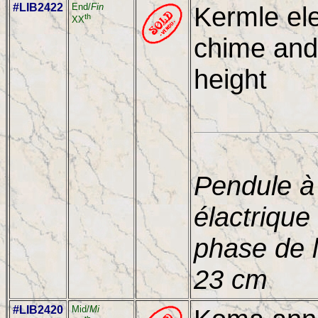
#LIB2422
End/
Fin
Kermle ele
th
XX
chime and
height
Pendule à 
élactrique
phase de 
23 cm
#LIB2420
Mid/
Mi