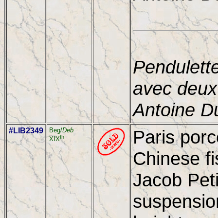
Pendulett
avec deux
Antoine D
#LIB2349
Beg/
Deb
Paris porc
th
XIX
Chinese fi
Jacob Peti
suspensio