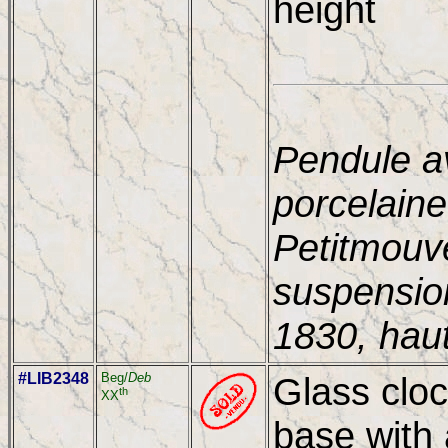
height
Pendule a
porcelaine
Petitmouv
suspension
1830, hau
#LIB2348
Beg/
Deb
Glass cloc
th
XX
base with