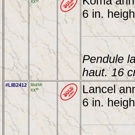
Koma anniv
th
XX
6 in. heigh
Pendule l
haut. 16 
#LIB2412
Mid/
Mi
Lancel ann
th
XX
6 in. heigh