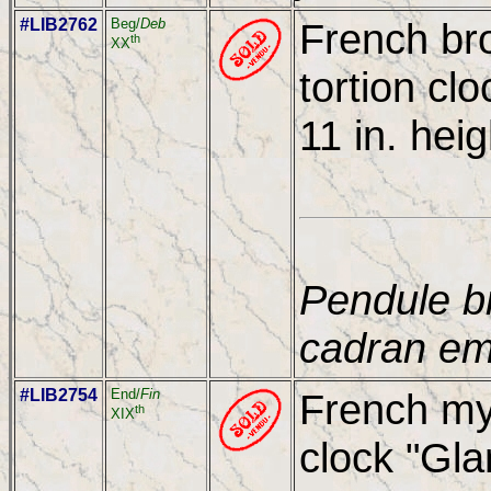
#LIB2762
Beg/
Deb
French br
th
XX
tortion cl
11 in. heig
Pendule b
cadran em
#LIB2754
End/
Fin
French my
th
XIX
clock "Gl